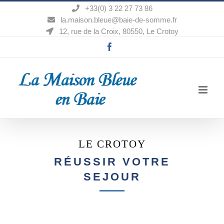
Passer
+33(0) 3 22 27 73 86
au
la.maison.bleue@baie-de-somme.fr
contenu
12, rue de la Croix, 80550, Le Crotoy
Facebook
LE CROTOY
RÉUSSIR VOTRE
SEJOUR